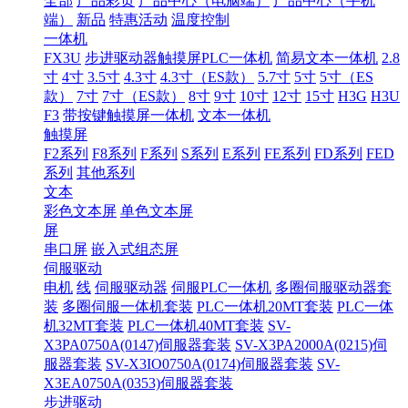
全部
产品彩页
产品中心（电脑端）
产品中心（手机
端）
新品
特惠活动
温度控制
一体机
FX3U
步进驱动器触摸屏PLC一体机
简易文本一体机
2.8
寸
4寸
3.5寸
4.3寸
4.3寸（ES款）
5.7寸
5寸
5寸（ES
款）
7寸
7寸（ES款）
8寸
9寸
10寸
12寸
15寸
H3G
H3U
F3
带按键触摸屏一体机
文本一体机
触摸屏
F2系列
F8系列
F系列
S系列
E系列
FE系列
FD系列
FED
系列
其他系列
文本
彩色文本屏
单色文本屏
屏
串口屏
嵌入式组态屏
伺服驱动
电机
线
伺服驱动器
伺服PLC一体机
多圈伺服驱动器套
装
多圈伺服一体机套装
PLC一体机20MT套装
PLC一体
机32MT套装
PLC一体机40MT套装
SV-
X3PA0750A(0147)伺服器套装
SV-X3PA2000A(0215)伺
服器套装
SV-X3IO0750A(0174)伺服器套装
SV-
X3EA0750A(0353)伺服器套装
步进驱动