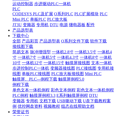
运动控制器
步进驱动PLC一体机
PLC
CODESYS PLC及扩展
Q系列PLC
PLC扩展模块
PLC
Mini PLC
单板PLC
PLC放大板
JT3U
变频器
专用机
DTU
电源
继电器板
配件
产品选型表
下载中心
全部
产品彩页
产品选型表
Q系列文件下载
软件下载
接线图下载
简易文本
脉冲增强型
一体机2.8寸
一体机3.5寸
一体机4
寸
一体机7寸
一体机5寸
一体机4.3寸
一体机8寸
一体机
10寸
一体机12寸
一体机15寸
触摸屏接线图
文本一体机
步进控制PLC一体机
变频器接线图
PLC接线图
专用机接
线图
单板PLC接线图
PLC放大板接线图
Mini PLC
触摸屏、PLC---例程下载
触摸屏例程5.0
例程下载
单色文本一体机例程
彩色文本例程
彩色文本一体机例程
PLC例程
触摸屏例程3.3
E系列触摸屏例程
DTU
变频器
专用机
文档下载
USB驱动下载
U盘下载教程案
例
优控网盘资料
视频教程
组态在线帮助文档
荣誉证书