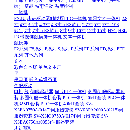
全部
产品彩页
产品中心（电脑端）
产品中心（手机
端）
新品
特惠活动
温度控制
一体机
FX3U
步进驱动器触摸屏PLC一体机
简易文本一体机
2.8
寸
4寸
3.5寸
4.3寸
4.3寸（ES款）
5.7寸
5寸
5寸（ES
款）
7寸
7寸（ES款）
8寸
9寸
10寸
12寸
15寸
H3G
H3U
F3
带按键触摸屏一体机
文本一体机
触摸屏
F2系列
F8系列
F系列
S系列
E系列
FE系列
FD系列
FED
系列
其他系列
文本
彩色文本屏
单色文本屏
屏
串口屏
嵌入式组态屏
伺服驱动
电机
线
伺服驱动器
伺服PLC一体机
多圈伺服驱动器套
装
多圈伺服一体机套装
PLC一体机20MT套装
PLC一体
机32MT套装
PLC一体机40MT套装
SV-
X3PA0750A(0147)伺服器套装
SV-X3PA2000A(0215)伺
服器套装
SV-X3IO0750A(0174)伺服器套装
SV-
X3EA0750A(0353)伺服器套装
步进驱动