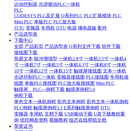
运动控制器
步进驱动PLC一体机
PLC
CODESYS PLC及扩展
Q系列PLC
PLC扩展模块
PLC
Mini PLC
单板PLC
PLC放大板
JT3U
变频器
专用机
DTU
电源
继电器板
配件
产品选型表
下载中心
全部
产品彩页
产品选型表
Q系列文件下载
软件下载
接线图下载
简易文本
脉冲增强型
一体机2.8寸
一体机3.5寸
一体机4
寸
一体机7寸
一体机5寸
一体机4.3寸
一体机8寸
一体机
10寸
一体机12寸
一体机15寸
触摸屏接线图
文本一体机
步进控制PLC一体机
变频器接线图
PLC接线图
专用机接
线图
单板PLC接线图
PLC放大板接线图
Mini PLC
触摸屏、PLC---例程下载
触摸屏例程5.0
例程下载
单色文本一体机例程
彩色文本例程
彩色文本一体机例程
PLC例程
触摸屏例程3.3
E系列触摸屏例程
DTU
变频器
专用机
文档下载
USB驱动下载
U盘下载教程案
例
优控网盘资料
视频教程
组态在线帮助文档
荣誉证书