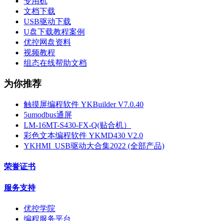
专用机
文档下载
USB驱动下载
U盘下载教程案例
优控网盘资料
视频教程
组态在线帮助文档
为你推荐
触摸屏编程软件 YKBuilder V7.0.40
5umodbus通屏
LM-16MT-S430-FX-Q(贴合机）
彩色文本编程软件 YKMD430 V2.0
YKHMI_USB驱动大合集2022 (全部产品)
荣誉证书
服务支持
优控学院
编程服务平台