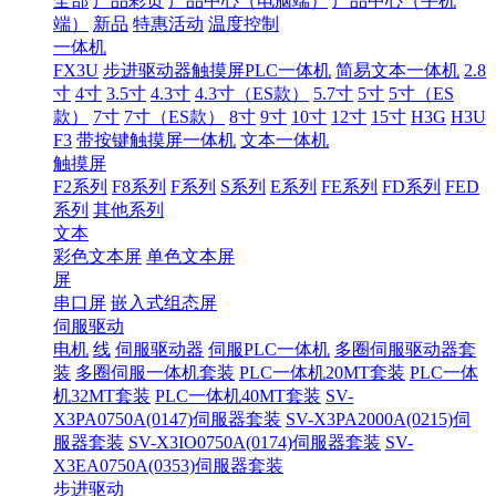
全部
产品彩页
产品中心（电脑端）
产品中心（手机
端）
新品
特惠活动
温度控制
一体机
FX3U
步进驱动器触摸屏PLC一体机
简易文本一体机
2.8
寸
4寸
3.5寸
4.3寸
4.3寸（ES款）
5.7寸
5寸
5寸（ES
款）
7寸
7寸（ES款）
8寸
9寸
10寸
12寸
15寸
H3G
H3U
F3
带按键触摸屏一体机
文本一体机
触摸屏
F2系列
F8系列
F系列
S系列
E系列
FE系列
FD系列
FED
系列
其他系列
文本
彩色文本屏
单色文本屏
屏
串口屏
嵌入式组态屏
伺服驱动
电机
线
伺服驱动器
伺服PLC一体机
多圈伺服驱动器套
装
多圈伺服一体机套装
PLC一体机20MT套装
PLC一体
机32MT套装
PLC一体机40MT套装
SV-
X3PA0750A(0147)伺服器套装
SV-X3PA2000A(0215)伺
服器套装
SV-X3IO0750A(0174)伺服器套装
SV-
X3EA0750A(0353)伺服器套装
步进驱动