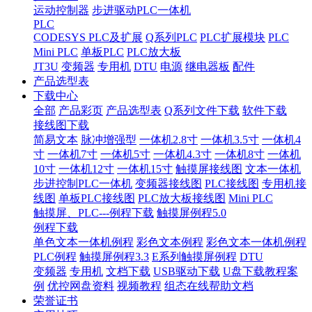
运动控制器
步进驱动PLC一体机
PLC
CODESYS PLC及扩展
Q系列PLC
PLC扩展模块
PLC
Mini PLC
单板PLC
PLC放大板
JT3U
变频器
专用机
DTU
电源
继电器板
配件
产品选型表
下载中心
全部
产品彩页
产品选型表
Q系列文件下载
软件下载
接线图下载
简易文本
脉冲增强型
一体机2.8寸
一体机3.5寸
一体机4
寸
一体机7寸
一体机5寸
一体机4.3寸
一体机8寸
一体机
10寸
一体机12寸
一体机15寸
触摸屏接线图
文本一体机
步进控制PLC一体机
变频器接线图
PLC接线图
专用机接
线图
单板PLC接线图
PLC放大板接线图
Mini PLC
触摸屏、PLC---例程下载
触摸屏例程5.0
例程下载
单色文本一体机例程
彩色文本例程
彩色文本一体机例程
PLC例程
触摸屏例程3.3
E系列触摸屏例程
DTU
变频器
专用机
文档下载
USB驱动下载
U盘下载教程案
例
优控网盘资料
视频教程
组态在线帮助文档
荣誉证书