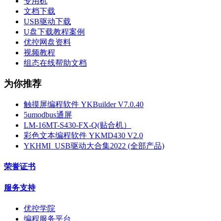
专用机
文档下载
USB驱动下载
U盘下载教程案例
优控网盘资料
视频教程
组态在线帮助文档
为你推荐
触摸屏编程软件 YKBuilder V7.0.40
5umodbus通屏
LM-16MT-S430-FX-Q(贴合机）
彩色文本编程软件 YKMD430 V2.0
YKHMI_USB驱动大合集2022 (全部产品)
荣誉证书
服务支持
优控学院
编程服务平台