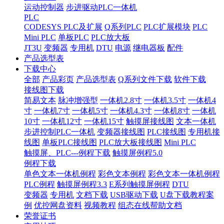
运动控制器
步进驱动PLC一体机
PLC
CODESYS PLC及扩展
Q系列PLC
PLC扩展模块
PLC
Mini PLC
单板PLC
PLC放大板
JT3U
变频器
专用机
DTU
电源
继电器板
配件
产品选型表
下载中心
全部
产品彩页
产品选型表
Q系列文件下载
软件下载
接线图下载
简易文本
脉冲增强型
一体机2.8寸
一体机3.5寸
一体机4
寸
一体机7寸
一体机5寸
一体机4.3寸
一体机8寸
一体机
10寸
一体机12寸
一体机15寸
触摸屏接线图
文本一体机
步进控制PLC一体机
变频器接线图
PLC接线图
专用机接
线图
单板PLC接线图
PLC放大板接线图
Mini PLC
触摸屏、PLC---例程下载
触摸屏例程5.0
例程下载
单色文本一体机例程
彩色文本例程
彩色文本一体机例程
PLC例程
触摸屏例程3.3
E系列触摸屏例程
DTU
变频器
专用机
文档下载
USB驱动下载
U盘下载教程案
例
优控网盘资料
视频教程
组态在线帮助文档
荣誉证书