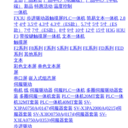
全部
产品彩页
产品中心（电脑端）
产品中心（手机
端）
新品
特惠活动
温度控制
一体机
FX3U
步进驱动器触摸屏PLC一体机
简易文本一体机
2.8
寸
4寸
3.5寸
4.3寸
4.3寸（ES款）
5.7寸
5寸
5寸（ES
款）
7寸
7寸（ES款）
8寸
9寸
10寸
12寸
15寸
H3G
H3U
F3
带按键触摸屏一体机
文本一体机
触摸屏
F2系列
F8系列
F系列
S系列
E系列
FE系列
FD系列
FED
系列
其他系列
文本
彩色文本屏
单色文本屏
屏
串口屏
嵌入式组态屏
伺服驱动
电机
线
伺服驱动器
伺服PLC一体机
多圈伺服驱动器套
装
多圈伺服一体机套装
PLC一体机20MT套装
PLC一体
机32MT套装
PLC一体机40MT套装
SV-
X3PA0750A(0147)伺服器套装
SV-X3PA2000A(0215)伺
服器套装
SV-X3IO0750A(0174)伺服器套装
SV-
X3EA0750A(0353)伺服器套装
步进驱动