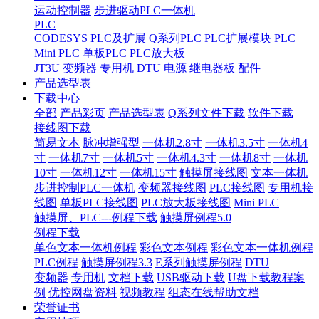
运动控制器
步进驱动PLC一体机
PLC
CODESYS PLC及扩展
Q系列PLC
PLC扩展模块
PLC
Mini PLC
单板PLC
PLC放大板
JT3U
变频器
专用机
DTU
电源
继电器板
配件
产品选型表
下载中心
全部
产品彩页
产品选型表
Q系列文件下载
软件下载
接线图下载
简易文本
脉冲增强型
一体机2.8寸
一体机3.5寸
一体机4
寸
一体机7寸
一体机5寸
一体机4.3寸
一体机8寸
一体机
10寸
一体机12寸
一体机15寸
触摸屏接线图
文本一体机
步进控制PLC一体机
变频器接线图
PLC接线图
专用机接
线图
单板PLC接线图
PLC放大板接线图
Mini PLC
触摸屏、PLC---例程下载
触摸屏例程5.0
例程下载
单色文本一体机例程
彩色文本例程
彩色文本一体机例程
PLC例程
触摸屏例程3.3
E系列触摸屏例程
DTU
变频器
专用机
文档下载
USB驱动下载
U盘下载教程案
例
优控网盘资料
视频教程
组态在线帮助文档
荣誉证书