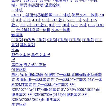
全部
产品彩页
产品中心（电脑端）
产品中心（手机
端）
新品
特惠活动
温度控制
一体机
FX3U
步进驱动器触摸屏PLC一体机
简易文本一体机
2.8
寸
4寸
3.5寸
4.3寸
4.3寸（ES款）
5.7寸
5寸
5寸（ES
款）
7寸
7寸（ES款）
8寸
9寸
10寸
12寸
15寸
H3G
H3U
F3
带按键触摸屏一体机
文本一体机
触摸屏
F2系列
F8系列
F系列
S系列
E系列
FE系列
FD系列
FED
系列
其他系列
文本
彩色文本屏
单色文本屏
屏
串口屏
嵌入式组态屏
伺服驱动
电机
线
伺服驱动器
伺服PLC一体机
多圈伺服驱动器套
装
多圈伺服一体机套装
PLC一体机20MT套装
PLC一体
机32MT套装
PLC一体机40MT套装
SV-
X3PA0750A(0147)伺服器套装
SV-X3PA2000A(0215)伺
服器套装
SV-X3IO0750A(0174)伺服器套装
SV-
X3EA0750A(0353)伺服器套装
步进驱动