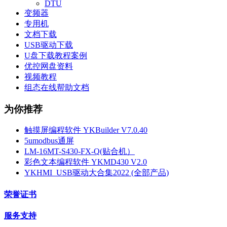
DTU
变频器
专用机
文档下载
USB驱动下载
U盘下载教程案例
优控网盘资料
视频教程
组态在线帮助文档
为你推荐
触摸屏编程软件 YKBuilder V7.0.40
5umodbus通屏
LM-16MT-S430-FX-Q(贴合机）
彩色文本编程软件 YKMD430 V2.0
YKHMI_USB驱动大合集2022 (全部产品)
荣誉证书
服务支持