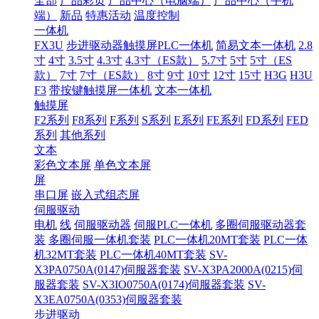
全部
产品彩页
产品中心（电脑端）
产品中心（手机
端）
新品
特惠活动
温度控制
一体机
FX3U
步进驱动器触摸屏PLC一体机
简易文本一体机
2.8
寸
4寸
3.5寸
4.3寸
4.3寸（ES款）
5.7寸
5寸
5寸（ES
款）
7寸
7寸（ES款）
8寸
9寸
10寸
12寸
15寸
H3G
H3U
F3
带按键触摸屏一体机
文本一体机
触摸屏
F2系列
F8系列
F系列
S系列
E系列
FE系列
FD系列
FED
系列
其他系列
文本
彩色文本屏
单色文本屏
屏
串口屏
嵌入式组态屏
伺服驱动
电机
线
伺服驱动器
伺服PLC一体机
多圈伺服驱动器套
装
多圈伺服一体机套装
PLC一体机20MT套装
PLC一体
机32MT套装
PLC一体机40MT套装
SV-
X3PA0750A(0147)伺服器套装
SV-X3PA2000A(0215)伺
服器套装
SV-X3IO0750A(0174)伺服器套装
SV-
X3EA0750A(0353)伺服器套装
步进驱动