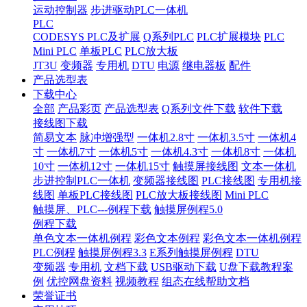
运动控制器
步进驱动PLC一体机
PLC
CODESYS PLC及扩展
Q系列PLC
PLC扩展模块
PLC
Mini PLC
单板PLC
PLC放大板
JT3U
变频器
专用机
DTU
电源
继电器板
配件
产品选型表
下载中心
全部
产品彩页
产品选型表
Q系列文件下载
软件下载
接线图下载
简易文本
脉冲增强型
一体机2.8寸
一体机3.5寸
一体机4
寸
一体机7寸
一体机5寸
一体机4.3寸
一体机8寸
一体机
10寸
一体机12寸
一体机15寸
触摸屏接线图
文本一体机
步进控制PLC一体机
变频器接线图
PLC接线图
专用机接
线图
单板PLC接线图
PLC放大板接线图
Mini PLC
触摸屏、PLC---例程下载
触摸屏例程5.0
例程下载
单色文本一体机例程
彩色文本例程
彩色文本一体机例程
PLC例程
触摸屏例程3.3
E系列触摸屏例程
DTU
变频器
专用机
文档下载
USB驱动下载
U盘下载教程案
例
优控网盘资料
视频教程
组态在线帮助文档
荣誉证书