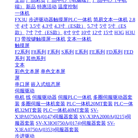
全部
产品彩页
产品中心（电脑端）
产品中心（手机
端）
新品
特惠活动
温度控制
一体机
FX3U
步进驱动器触摸屏PLC一体机
简易文本一体机
2.8
寸
4寸
3.5寸
4.3寸
4.3寸（ES款）
5.7寸
5寸
5寸（ES
款）
7寸
7寸（ES款）
8寸
9寸
10寸
12寸
15寸
H3G
H3U
F3
带按键触摸屏一体机
文本一体机
触摸屏
F2系列
F8系列
F系列
S系列
E系列
FE系列
FD系列
FED
系列
其他系列
文本
彩色文本屏
单色文本屏
屏
串口屏
嵌入式组态屏
伺服驱动
电机
线
伺服驱动器
伺服PLC一体机
多圈伺服驱动器套
装
多圈伺服一体机套装
PLC一体机20MT套装
PLC一体
机32MT套装
PLC一体机40MT套装
SV-
X3PA0750A(0147)伺服器套装
SV-X3PA2000A(0215)伺
服器套装
SV-X3IO0750A(0174)伺服器套装
SV-
X3EA0750A(0353)伺服器套装
步进驱动