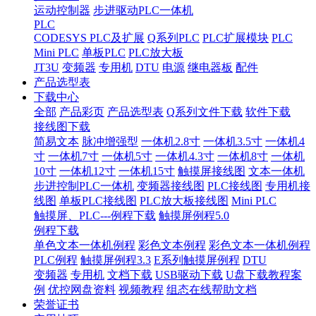
运动控制器
步进驱动PLC一体机
PLC
CODESYS PLC及扩展
Q系列PLC
PLC扩展模块
PLC
Mini PLC
单板PLC
PLC放大板
JT3U
变频器
专用机
DTU
电源
继电器板
配件
产品选型表
下载中心
全部
产品彩页
产品选型表
Q系列文件下载
软件下载
接线图下载
简易文本
脉冲增强型
一体机2.8寸
一体机3.5寸
一体机4
寸
一体机7寸
一体机5寸
一体机4.3寸
一体机8寸
一体机
10寸
一体机12寸
一体机15寸
触摸屏接线图
文本一体机
步进控制PLC一体机
变频器接线图
PLC接线图
专用机接
线图
单板PLC接线图
PLC放大板接线图
Mini PLC
触摸屏、PLC---例程下载
触摸屏例程5.0
例程下载
单色文本一体机例程
彩色文本例程
彩色文本一体机例程
PLC例程
触摸屏例程3.3
E系列触摸屏例程
DTU
变频器
专用机
文档下载
USB驱动下载
U盘下载教程案
例
优控网盘资料
视频教程
组态在线帮助文档
荣誉证书