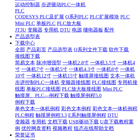
运动控制器
步进驱动PLC一体机
PLC
CODESYS PLC及扩展
Q系列PLC
PLC扩展模块
PLC
Mini PLC
单板PLC
PLC放大板
JT3U
变频器
专用机
DTU
电源
继电器板
配件
产品选型表
下载中心
全部
产品彩页
产品选型表
Q系列文件下载
软件下载
接线图下载
简易文本
脉冲增强型
一体机2.8寸
一体机3.5寸
一体机4
寸
一体机7寸
一体机5寸
一体机4.3寸
一体机8寸
一体机
10寸
一体机12寸
一体机15寸
触摸屏接线图
文本一体机
步进控制PLC一体机
变频器接线图
PLC接线图
专用机接
线图
单板PLC接线图
PLC放大板接线图
Mini PLC
触摸屏、PLC---例程下载
触摸屏例程5.0
例程下载
单色文本一体机例程
彩色文本例程
彩色文本一体机例程
PLC例程
触摸屏例程3.3
E系列触摸屏例程
DTU
变频器
专用机
文档下载
USB驱动下载
U盘下载教程案
例
优控网盘资料
视频教程
组态在线帮助文档
荣誉证书