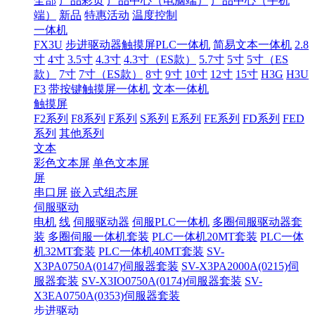
全部
产品彩页
产品中心（电脑端）
产品中心（手机
端）
新品
特惠活动
温度控制
一体机
FX3U
步进驱动器触摸屏PLC一体机
简易文本一体机
2.8
寸
4寸
3.5寸
4.3寸
4.3寸（ES款）
5.7寸
5寸
5寸（ES
款）
7寸
7寸（ES款）
8寸
9寸
10寸
12寸
15寸
H3G
H3U
F3
带按键触摸屏一体机
文本一体机
触摸屏
F2系列
F8系列
F系列
S系列
E系列
FE系列
FD系列
FED
系列
其他系列
文本
彩色文本屏
单色文本屏
屏
串口屏
嵌入式组态屏
伺服驱动
电机
线
伺服驱动器
伺服PLC一体机
多圈伺服驱动器套
装
多圈伺服一体机套装
PLC一体机20MT套装
PLC一体
机32MT套装
PLC一体机40MT套装
SV-
X3PA0750A(0147)伺服器套装
SV-X3PA2000A(0215)伺
服器套装
SV-X3IO0750A(0174)伺服器套装
SV-
X3EA0750A(0353)伺服器套装
步进驱动