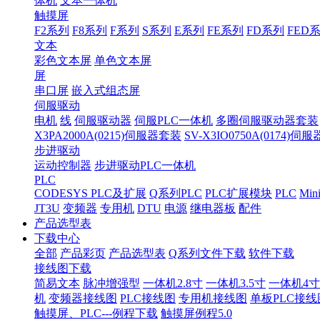
体机
文本一体机
触摸屏
F2系列
F8系列
F系列
S系列
E系列
FE系列
FD系列
FED
文本
彩色文本屏
单色文本屏
屏
串口屏
嵌入式组态屏
伺服驱动
电机
线
伺服驱动器
伺服PLC一体机
多圈伺服驱动器套装
X3PA2000A(0215)伺服器套装
SV-X3IO0750A(0174)伺
步进驱动
运动控制器
步进驱动PLC一体机
PLC
CODESYS PLC及扩展
Q系列PLC
PLC扩展模块
PLC
Min
JT3U
变频器
专用机
DTU
电源
继电器板
配件
产品选型表
下载中心
全部
产品彩页
产品选型表
Q系列文件下载
软件下载
接线图下载
简易文本
脉冲增强型
一体机2.8寸
一体机3.5寸
一体机4寸
机
变频器接线图
PLC接线图
专用机接线图
单板PLC接线
触摸屏、PLC---例程下载
触摸屏例程5.0