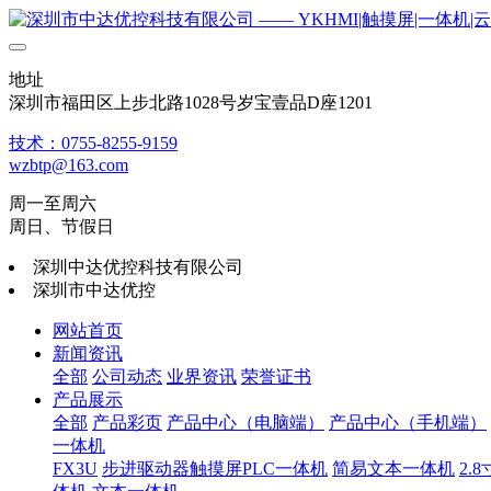
地址
深圳市福田区上步北路1028号岁宝壹品D座1201
技术：0755-8255-9159
wzbtp@163.com
周一至周六
周日、节假日
深圳中达优控科技有限公司
深圳市中达优控
网站首页
新闻资讯
全部
公司动态
业界资讯
荣誉证书
产品展示
全部
产品彩页
产品中心（电脑端）
产品中心（手机端）
一体机
FX3U
步进驱动器触摸屏PLC一体机
简易文本一体机
2.8