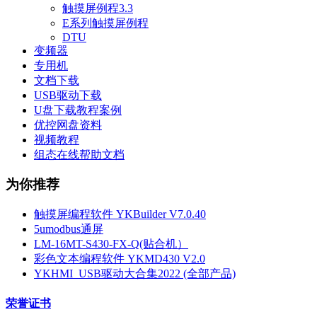
触摸屏例程3.3
E系列触摸屏例程
DTU
变频器
专用机
文档下载
USB驱动下载
U盘下载教程案例
优控网盘资料
视频教程
组态在线帮助文档
为你推荐
触摸屏编程软件 YKBuilder V7.0.40
5umodbus通屏
LM-16MT-S430-FX-Q(贴合机）
彩色文本编程软件 YKMD430 V2.0
YKHMI_USB驱动大合集2022 (全部产品)
荣誉证书