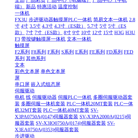
全部
产品彩页
产品中心（电脑端）
产品中心（手机
端）
新品
特惠活动
温度控制
一体机
FX3U
步进驱动器触摸屏PLC一体机
简易文本一体机
2.8
寸
4寸
3.5寸
4.3寸
4.3寸（ES款）
5.7寸
5寸
5寸（ES
款）
7寸
7寸（ES款）
8寸
9寸
10寸
12寸
15寸
H3G
H3U
F3
带按键触摸屏一体机
文本一体机
触摸屏
F2系列
F8系列
F系列
S系列
E系列
FE系列
FD系列
FED
系列
其他系列
文本
彩色文本屏
单色文本屏
屏
串口屏
嵌入式组态屏
伺服驱动
电机
线
伺服驱动器
伺服PLC一体机
多圈伺服驱动器套
装
多圈伺服一体机套装
PLC一体机20MT套装
PLC一体
机32MT套装
PLC一体机40MT套装
SV-
X3PA0750A(0147)伺服器套装
SV-X3PA2000A(0215)伺
服器套装
SV-X3IO0750A(0174)伺服器套装
SV-
X3EA0750A(0353)伺服器套装
步进驱动