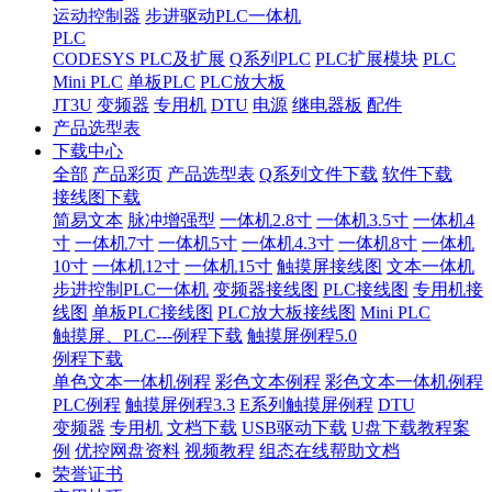
运动控制器
步进驱动PLC一体机
PLC
CODESYS PLC及扩展
Q系列PLC
PLC扩展模块
PLC
Mini PLC
单板PLC
PLC放大板
JT3U
变频器
专用机
DTU
电源
继电器板
配件
产品选型表
下载中心
全部
产品彩页
产品选型表
Q系列文件下载
软件下载
接线图下载
简易文本
脉冲增强型
一体机2.8寸
一体机3.5寸
一体机4
寸
一体机7寸
一体机5寸
一体机4.3寸
一体机8寸
一体机
10寸
一体机12寸
一体机15寸
触摸屏接线图
文本一体机
步进控制PLC一体机
变频器接线图
PLC接线图
专用机接
线图
单板PLC接线图
PLC放大板接线图
Mini PLC
触摸屏、PLC---例程下载
触摸屏例程5.0
例程下载
单色文本一体机例程
彩色文本例程
彩色文本一体机例程
PLC例程
触摸屏例程3.3
E系列触摸屏例程
DTU
变频器
专用机
文档下载
USB驱动下载
U盘下载教程案
例
优控网盘资料
视频教程
组态在线帮助文档
荣誉证书