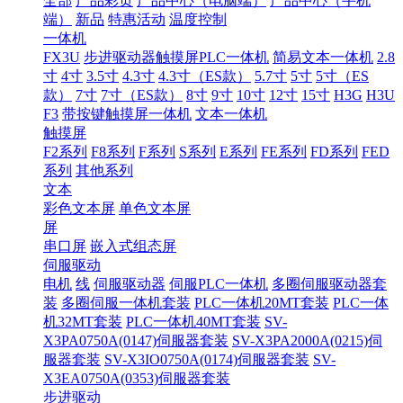
全部
产品彩页
产品中心（电脑端）
产品中心（手机
端）
新品
特惠活动
温度控制
一体机
FX3U
步进驱动器触摸屏PLC一体机
简易文本一体机
2.8
寸
4寸
3.5寸
4.3寸
4.3寸（ES款）
5.7寸
5寸
5寸（ES
款）
7寸
7寸（ES款）
8寸
9寸
10寸
12寸
15寸
H3G
H3U
F3
带按键触摸屏一体机
文本一体机
触摸屏
F2系列
F8系列
F系列
S系列
E系列
FE系列
FD系列
FED
系列
其他系列
文本
彩色文本屏
单色文本屏
屏
串口屏
嵌入式组态屏
伺服驱动
电机
线
伺服驱动器
伺服PLC一体机
多圈伺服驱动器套
装
多圈伺服一体机套装
PLC一体机20MT套装
PLC一体
机32MT套装
PLC一体机40MT套装
SV-
X3PA0750A(0147)伺服器套装
SV-X3PA2000A(0215)伺
服器套装
SV-X3IO0750A(0174)伺服器套装
SV-
X3EA0750A(0353)伺服器套装
步进驱动