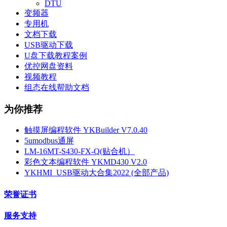
DTU
变频器
专用机
文档下载
USB驱动下载
U盘下载教程案例
优控网盘资料
视频教程
组态在线帮助文档
为你推荐
触摸屏编程软件 YKBuilder V7.0.40
5umodbus通屏
LM-16MT-S430-FX-Q(贴合机）
彩色文本编程软件 YKMD430 V2.0
YKHMI_USB驱动大合集2022 (全部产品)
荣誉证书
服务支持