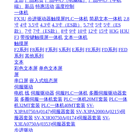
全部
产品彩页
产品中心（电脑端）
产品中心（手机
端）
新品
特惠活动
温度控制
一体机
FX3U
步进驱动器触摸屏PLC一体机
简易文本一体机
2.8
寸
4寸
3.5寸
4.3寸
4.3寸（ES款）
5.7寸
5寸
5寸（ES
款）
7寸
7寸（ES款）
8寸
9寸
10寸
12寸
15寸
H3G
H3U
F3
带按键触摸屏一体机
文本一体机
触摸屏
F2系列
F8系列
F系列
S系列
E系列
FE系列
FD系列
FED
系列
其他系列
文本
彩色文本屏
单色文本屏
屏
串口屏
嵌入式组态屏
伺服驱动
电机
线
伺服驱动器
伺服PLC一体机
多圈伺服驱动器套
装
多圈伺服一体机套装
PLC一体机20MT套装
PLC一体
机32MT套装
PLC一体机40MT套装
SV-
X3PA0750A(0147)伺服器套装
SV-X3PA2000A(0215)伺
服器套装
SV-X3IO0750A(0174)伺服器套装
SV-
X3EA0750A(0353)伺服器套装
步进驱动