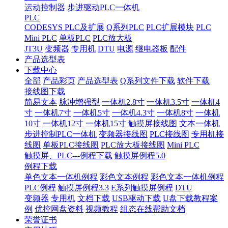
运动控制器
步进驱动PLC一体机
PLC
CODESYS PLC及扩展
Q系列PLC
PLC扩展模块
PLC
Mini PLC
单板PLC
PLC放大板
JT3U
变频器
专用机
DTU
电源
继电器板
配件
产品选型表
下载中心
全部
产品彩页
产品选型表
Q系列文件下载
软件下载
接线图下载
简易文本
脉冲增强型
一体机2.8寸
一体机3.5寸
一体机4
寸
一体机7寸
一体机5寸
一体机4.3寸
一体机8寸
一体机
10寸
一体机12寸
一体机15寸
触摸屏接线图
文本一体机
步进控制PLC一体机
变频器接线图
PLC接线图
专用机接
线图
单板PLC接线图
PLC放大板接线图
Mini PLC
触摸屏、PLC---例程下载
触摸屏例程5.0
例程下载
单色文本一体机例程
彩色文本例程
彩色文本一体机例程
PLC例程
触摸屏例程3.3
E系列触摸屏例程
DTU
变频器
专用机
文档下载
USB驱动下载
U盘下载教程案
例
优控网盘资料
视频教程
组态在线帮助文档
荣誉证书