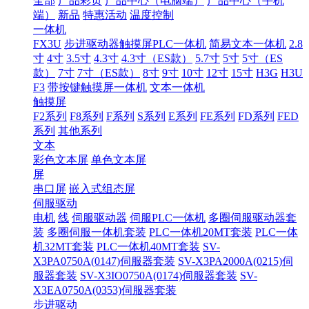
全部
产品彩页
产品中心（电脑端）
产品中心（手机
端）
新品
特惠活动
温度控制
一体机
FX3U
步进驱动器触摸屏PLC一体机
简易文本一体机
2.8
寸
4寸
3.5寸
4.3寸
4.3寸（ES款）
5.7寸
5寸
5寸（ES
款）
7寸
7寸（ES款）
8寸
9寸
10寸
12寸
15寸
H3G
H3U
F3
带按键触摸屏一体机
文本一体机
触摸屏
F2系列
F8系列
F系列
S系列
E系列
FE系列
FD系列
FED
系列
其他系列
文本
彩色文本屏
单色文本屏
屏
串口屏
嵌入式组态屏
伺服驱动
电机
线
伺服驱动器
伺服PLC一体机
多圈伺服驱动器套
装
多圈伺服一体机套装
PLC一体机20MT套装
PLC一体
机32MT套装
PLC一体机40MT套装
SV-
X3PA0750A(0147)伺服器套装
SV-X3PA2000A(0215)伺
服器套装
SV-X3IO0750A(0174)伺服器套装
SV-
X3EA0750A(0353)伺服器套装
步进驱动