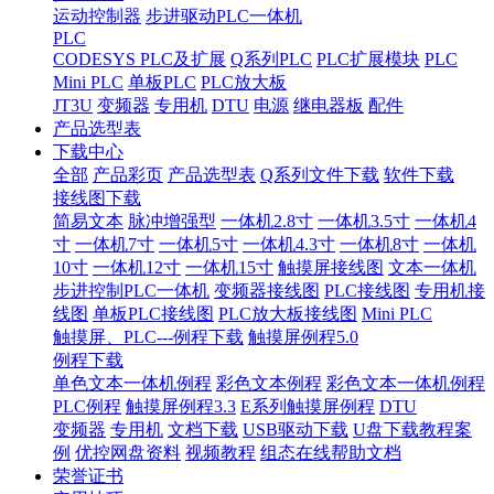
运动控制器
步进驱动PLC一体机
PLC
CODESYS PLC及扩展
Q系列PLC
PLC扩展模块
PLC
Mini PLC
单板PLC
PLC放大板
JT3U
变频器
专用机
DTU
电源
继电器板
配件
产品选型表
下载中心
全部
产品彩页
产品选型表
Q系列文件下载
软件下载
接线图下载
简易文本
脉冲增强型
一体机2.8寸
一体机3.5寸
一体机4
寸
一体机7寸
一体机5寸
一体机4.3寸
一体机8寸
一体机
10寸
一体机12寸
一体机15寸
触摸屏接线图
文本一体机
步进控制PLC一体机
变频器接线图
PLC接线图
专用机接
线图
单板PLC接线图
PLC放大板接线图
Mini PLC
触摸屏、PLC---例程下载
触摸屏例程5.0
例程下载
单色文本一体机例程
彩色文本例程
彩色文本一体机例程
PLC例程
触摸屏例程3.3
E系列触摸屏例程
DTU
变频器
专用机
文档下载
USB驱动下载
U盘下载教程案
例
优控网盘资料
视频教程
组态在线帮助文档
荣誉证书