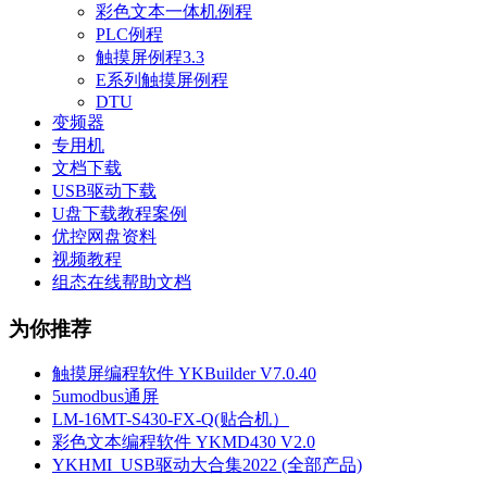
彩色文本一体机例程
PLC例程
触摸屏例程3.3
E系列触摸屏例程
DTU
变频器
专用机
文档下载
USB驱动下载
U盘下载教程案例
优控网盘资料
视频教程
组态在线帮助文档
为你推荐
触摸屏编程软件 YKBuilder V7.0.40
5umodbus通屏
LM-16MT-S430-FX-Q(贴合机）
彩色文本编程软件 YKMD430 V2.0
YKHMI_USB驱动大合集2022 (全部产品)