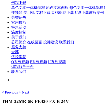
例程下载
单色文本一体机例程
彩色文本例程
彩色文本一体机例程
变频器
专用机
文档下载
USB驱动下载
U盘下载教程案例
荣誉证书
实用技巧
特惠活动
温度控制
关于我们
公司简介
在线留言
投诉建议
联系我们
服务支持
全部
优控学院
Q系列视频
F系列视频
H系列视频
编程服务平台
联系我们
<
Previous
>
Next
THM-32MR-6K-FE430-FX-B 24V