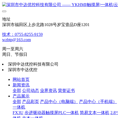
地址
深圳市福田区上步北路1028号岁宝壹品D座1201
技术：0755-8255-9159
wzbtp@163.com
周一至周六
周日、节假日
深圳中达优控科技有限公司
深圳市中达优控
网站首页
新闻资讯
全部
公司动态
业界资讯
荣誉证书
产品展示
全部
产品彩页
产品中心（电脑端）
产品中心（手机端）
一体机
FX3U
步进驱动器触摸屏PLC一体机
简易文本一体机
2.8