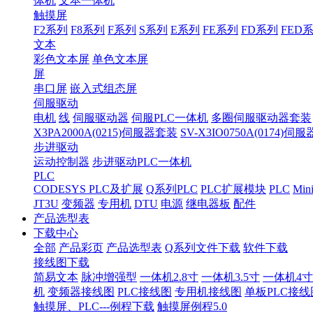
体机
文本一体机
触摸屏
F2系列
F8系列
F系列
S系列
E系列
FE系列
FD系列
FED
文本
彩色文本屏
单色文本屏
屏
串口屏
嵌入式组态屏
伺服驱动
电机
线
伺服驱动器
伺服PLC一体机
多圈伺服驱动器套装
X3PA2000A(0215)伺服器套装
SV-X3IO0750A(0174)伺
步进驱动
运动控制器
步进驱动PLC一体机
PLC
CODESYS PLC及扩展
Q系列PLC
PLC扩展模块
PLC
Min
JT3U
变频器
专用机
DTU
电源
继电器板
配件
产品选型表
下载中心
全部
产品彩页
产品选型表
Q系列文件下载
软件下载
接线图下载
简易文本
脉冲增强型
一体机2.8寸
一体机3.5寸
一体机4寸
机
变频器接线图
PLC接线图
专用机接线图
单板PLC接线
触摸屏、PLC---例程下载
触摸屏例程5.0