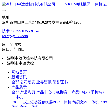
地址
深圳市福田区上步北路1028号岁宝壹品D座1201
技术：0755-8255-9159
wzbtp@163.com
周一至周六
周日、节假日
深圳中达优控科技有限公司
深圳市中达优控
网站首页
新闻资讯
全部
公司动态
业界资讯
荣誉证书
产品展示
全部
产品彩页
产品中心（电脑端）
产品中心（手机端）
一体机
FX3U
步进驱动器触摸屏PLC一体机
简易文本一体机
2.8