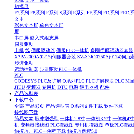
体机
文本一体机
触摸屏
F2系列
F8系列
F系列
S系列
E系列
FE系列
FD系列
FED
文本
彩色文本屏
单色文本屏
屏
串口屏
嵌入式组态屏
伺服驱动
电机
线
伺服驱动器
伺服PLC一体机
多圈伺服驱动器套装
X3PA2000A(0215)伺服器套装
SV-X3IO0750A(0174)伺
步进驱动
运动控制器
步进驱动PLC一体机
PLC
CODESYS PLC及扩展
Q系列PLC
PLC扩展模块
PLC
Min
JT3U
变频器
专用机
DTU
电源
继电器板
配件
产品选型表
下载中心
全部
产品彩页
产品选型表
Q系列文件下载
软件下载
接线图下载
简易文本
脉冲增强型
一体机2.8寸
一体机3.5寸
一体机4寸
机
变频器接线图
PLC接线图
专用机接线图
单板PLC接线
触摸屏、PLC---例程下载
触摸屏例程5.0