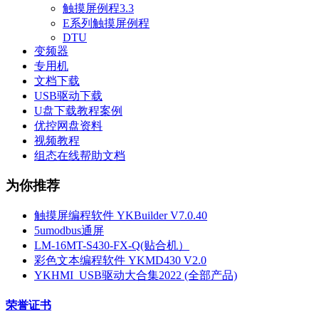
触摸屏例程3.3
E系列触摸屏例程
DTU
变频器
专用机
文档下载
USB驱动下载
U盘下载教程案例
优控网盘资料
视频教程
组态在线帮助文档
为你推荐
触摸屏编程软件 YKBuilder V7.0.40
5umodbus通屏
LM-16MT-S430-FX-Q(贴合机）
彩色文本编程软件 YKMD430 V2.0
YKHMI_USB驱动大合集2022 (全部产品)
荣誉证书