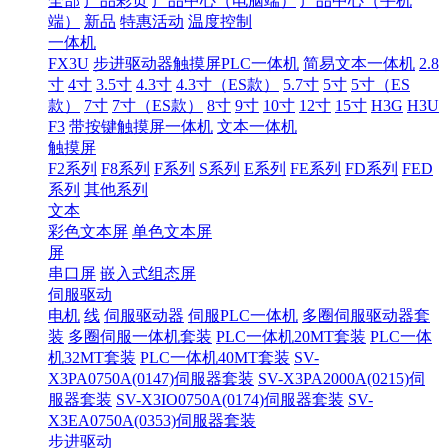
全部
产品彩页
产品中心（电脑端）
产品中心（手机
端）
新品
特惠活动
温度控制
一体机
FX3U
步进驱动器触摸屏PLC一体机
简易文本一体机
2.8
寸
4寸
3.5寸
4.3寸
4.3寸（ES款）
5.7寸
5寸
5寸（ES
款）
7寸
7寸（ES款）
8寸
9寸
10寸
12寸
15寸
H3G
H3U
F3
带按键触摸屏一体机
文本一体机
触摸屏
F2系列
F8系列
F系列
S系列
E系列
FE系列
FD系列
FED
系列
其他系列
文本
彩色文本屏
单色文本屏
屏
串口屏
嵌入式组态屏
伺服驱动
电机
线
伺服驱动器
伺服PLC一体机
多圈伺服驱动器套
装
多圈伺服一体机套装
PLC一体机20MT套装
PLC一体
机32MT套装
PLC一体机40MT套装
SV-
X3PA0750A(0147)伺服器套装
SV-X3PA2000A(0215)伺
服器套装
SV-X3IO0750A(0174)伺服器套装
SV-
X3EA0750A(0353)伺服器套装
步进驱动