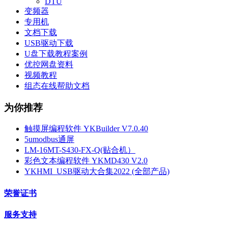
DTU
变频器
专用机
文档下载
USB驱动下载
U盘下载教程案例
优控网盘资料
视频教程
组态在线帮助文档
为你推荐
触摸屏编程软件 YKBuilder V7.0.40
5umodbus通屏
LM-16MT-S430-FX-Q(贴合机）
彩色文本编程软件 YKMD430 V2.0
YKHMI_USB驱动大合集2022 (全部产品)
荣誉证书
服务支持