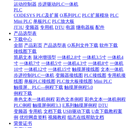
运动控制器
步进驱动PLC一体机
PLC
CODESYS PLC及扩展
Q系列PLC
PLC扩展模块
PLC
Mini PLC
单板PLC
PLC放大板
JT3U
变频器
专用机
DTU
电源
继电器板
配件
产品选型表
下载中心
全部
产品彩页
产品选型表
Q系列文件下载
软件下载
接线图下载
简易文本
脉冲增强型
一体机2.8寸
一体机3.5寸
一体机4
寸
一体机7寸
一体机5寸
一体机4.3寸
一体机8寸
一体机
10寸
一体机12寸
一体机15寸
触摸屏接线图
文本一体机
步进控制PLC一体机
变频器接线图
PLC接线图
专用机接
线图
单板PLC接线图
PLC放大板接线图
Mini PLC
触摸屏、PLC---例程下载
触摸屏例程5.0
例程下载
单色文本一体机例程
彩色文本例程
彩色文本一体机例程
PLC例程
触摸屏例程3.3
E系列触摸屏例程
DTU
变频器
专用机
文档下载
USB驱动下载
U盘下载教程案
例
优控网盘资料
视频教程
组态在线帮助文档
荣誉证书