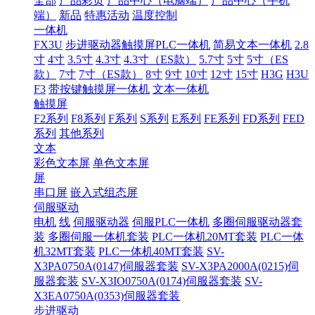
全部
产品彩页
产品中心（电脑端）
产品中心（手机
端）
新品
特惠活动
温度控制
一体机
FX3U
步进驱动器触摸屏PLC一体机
简易文本一体机
2.8
寸
4寸
3.5寸
4.3寸
4.3寸（ES款）
5.7寸
5寸
5寸（ES
款）
7寸
7寸（ES款）
8寸
9寸
10寸
12寸
15寸
H3G
H3U
F3
带按键触摸屏一体机
文本一体机
触摸屏
F2系列
F8系列
F系列
S系列
E系列
FE系列
FD系列
FED
系列
其他系列
文本
彩色文本屏
单色文本屏
屏
串口屏
嵌入式组态屏
伺服驱动
电机
线
伺服驱动器
伺服PLC一体机
多圈伺服驱动器套
装
多圈伺服一体机套装
PLC一体机20MT套装
PLC一体
机32MT套装
PLC一体机40MT套装
SV-
X3PA0750A(0147)伺服器套装
SV-X3PA2000A(0215)伺
服器套装
SV-X3IO0750A(0174)伺服器套装
SV-
X3EA0750A(0353)伺服器套装
步进驱动