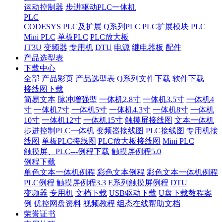
运动控制器
步进驱动PLC一体机
PLC
CODESYS PLC及扩展
Q系列PLC
PLC扩展模块
PLC
Mini PLC
单板PLC
PLC放大板
JT3U
变频器
专用机
DTU
电源
继电器板
配件
产品选型表
下载中心
全部
产品彩页
产品选型表
Q系列文件下载
软件下载
接线图下载
简易文本
脉冲增强型
一体机2.8寸
一体机3.5寸
一体机4
寸
一体机7寸
一体机5寸
一体机4.3寸
一体机8寸
一体机
10寸
一体机12寸
一体机15寸
触摸屏接线图
文本一体机
步进控制PLC一体机
变频器接线图
PLC接线图
专用机接
线图
单板PLC接线图
PLC放大板接线图
Mini PLC
触摸屏、PLC---例程下载
触摸屏例程5.0
例程下载
单色文本一体机例程
彩色文本例程
彩色文本一体机例程
PLC例程
触摸屏例程3.3
E系列触摸屏例程
DTU
变频器
专用机
文档下载
USB驱动下载
U盘下载教程案
例
优控网盘资料
视频教程
组态在线帮助文档
荣誉证书