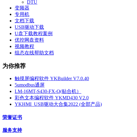
DTU
变频器
专用机
文档下载
USB驱动下载
U盘下载教程案例
优控网盘资料
视频教程
组态在线帮助文档
为你推荐
触摸屏编程软件 YKBuilder V7.0.40
5umodbus通屏
LM-16MT-S430-FX-Q(贴合机）
彩色文本编程软件 YKMD430 V2.0
YKHMI_USB驱动大合集2022 (全部产品)
荣誉证书
服务支持