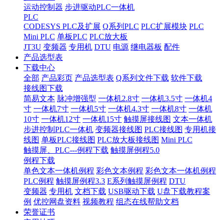
运动控制器
步进驱动PLC一体机
PLC
CODESYS PLC及扩展
Q系列PLC
PLC扩展模块
PLC
Mini PLC
单板PLC
PLC放大板
JT3U
变频器
专用机
DTU
电源
继电器板
配件
产品选型表
下载中心
全部
产品彩页
产品选型表
Q系列文件下载
软件下载
接线图下载
简易文本
脉冲增强型
一体机2.8寸
一体机3.5寸
一体机4
寸
一体机7寸
一体机5寸
一体机4.3寸
一体机8寸
一体机
10寸
一体机12寸
一体机15寸
触摸屏接线图
文本一体机
步进控制PLC一体机
变频器接线图
PLC接线图
专用机接
线图
单板PLC接线图
PLC放大板接线图
Mini PLC
触摸屏、PLC---例程下载
触摸屏例程5.0
例程下载
单色文本一体机例程
彩色文本例程
彩色文本一体机例程
PLC例程
触摸屏例程3.3
E系列触摸屏例程
DTU
变频器
专用机
文档下载
USB驱动下载
U盘下载教程案
例
优控网盘资料
视频教程
组态在线帮助文档
荣誉证书