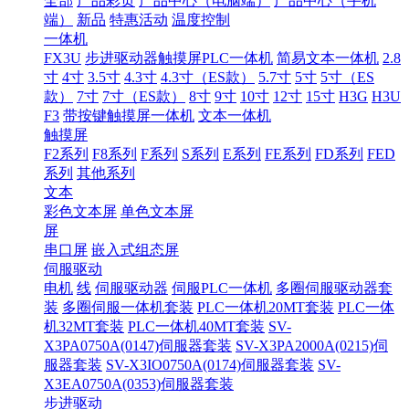
全部
产品彩页
产品中心（电脑端）
产品中心（手机
端）
新品
特惠活动
温度控制
一体机
FX3U
步进驱动器触摸屏PLC一体机
简易文本一体机
2.8
寸
4寸
3.5寸
4.3寸
4.3寸（ES款）
5.7寸
5寸
5寸（ES
款）
7寸
7寸（ES款）
8寸
9寸
10寸
12寸
15寸
H3G
H3U
F3
带按键触摸屏一体机
文本一体机
触摸屏
F2系列
F8系列
F系列
S系列
E系列
FE系列
FD系列
FED
系列
其他系列
文本
彩色文本屏
单色文本屏
屏
串口屏
嵌入式组态屏
伺服驱动
电机
线
伺服驱动器
伺服PLC一体机
多圈伺服驱动器套
装
多圈伺服一体机套装
PLC一体机20MT套装
PLC一体
机32MT套装
PLC一体机40MT套装
SV-
X3PA0750A(0147)伺服器套装
SV-X3PA2000A(0215)伺
服器套装
SV-X3IO0750A(0174)伺服器套装
SV-
X3EA0750A(0353)伺服器套装
步进驱动