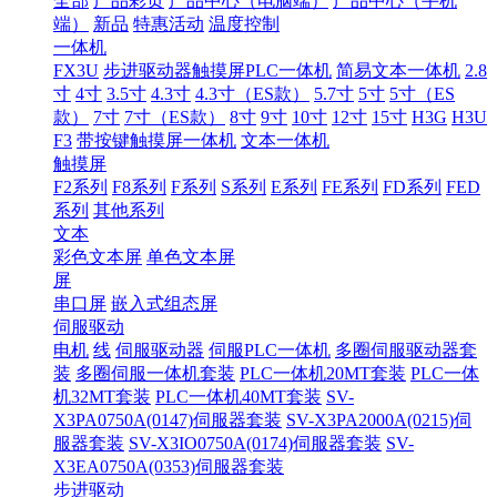
全部
产品彩页
产品中心（电脑端）
产品中心（手机
端）
新品
特惠活动
温度控制
一体机
FX3U
步进驱动器触摸屏PLC一体机
简易文本一体机
2.8
寸
4寸
3.5寸
4.3寸
4.3寸（ES款）
5.7寸
5寸
5寸（ES
款）
7寸
7寸（ES款）
8寸
9寸
10寸
12寸
15寸
H3G
H3U
F3
带按键触摸屏一体机
文本一体机
触摸屏
F2系列
F8系列
F系列
S系列
E系列
FE系列
FD系列
FED
系列
其他系列
文本
彩色文本屏
单色文本屏
屏
串口屏
嵌入式组态屏
伺服驱动
电机
线
伺服驱动器
伺服PLC一体机
多圈伺服驱动器套
装
多圈伺服一体机套装
PLC一体机20MT套装
PLC一体
机32MT套装
PLC一体机40MT套装
SV-
X3PA0750A(0147)伺服器套装
SV-X3PA2000A(0215)伺
服器套装
SV-X3IO0750A(0174)伺服器套装
SV-
X3EA0750A(0353)伺服器套装
步进驱动