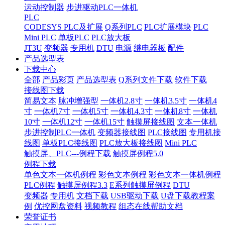
运动控制器
步进驱动PLC一体机
PLC
CODESYS PLC及扩展
Q系列PLC
PLC扩展模块
PLC
Mini PLC
单板PLC
PLC放大板
JT3U
变频器
专用机
DTU
电源
继电器板
配件
产品选型表
下载中心
全部
产品彩页
产品选型表
Q系列文件下载
软件下载
接线图下载
简易文本
脉冲增强型
一体机2.8寸
一体机3.5寸
一体机4
寸
一体机7寸
一体机5寸
一体机4.3寸
一体机8寸
一体机
10寸
一体机12寸
一体机15寸
触摸屏接线图
文本一体机
步进控制PLC一体机
变频器接线图
PLC接线图
专用机接
线图
单板PLC接线图
PLC放大板接线图
Mini PLC
触摸屏、PLC---例程下载
触摸屏例程5.0
例程下载
单色文本一体机例程
彩色文本例程
彩色文本一体机例程
PLC例程
触摸屏例程3.3
E系列触摸屏例程
DTU
变频器
专用机
文档下载
USB驱动下载
U盘下载教程案
例
优控网盘资料
视频教程
组态在线帮助文档
荣誉证书