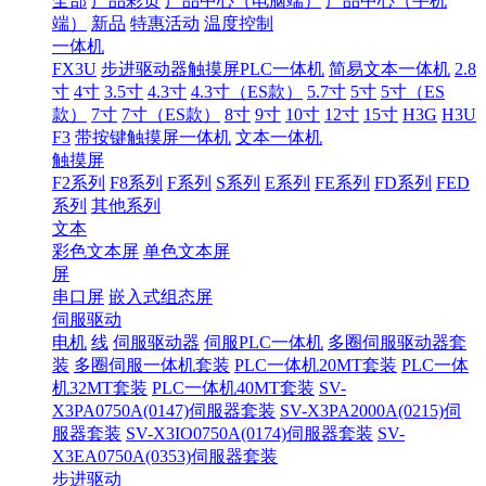
全部
产品彩页
产品中心（电脑端）
产品中心（手机
端）
新品
特惠活动
温度控制
一体机
FX3U
步进驱动器触摸屏PLC一体机
简易文本一体机
2.8
寸
4寸
3.5寸
4.3寸
4.3寸（ES款）
5.7寸
5寸
5寸（ES
款）
7寸
7寸（ES款）
8寸
9寸
10寸
12寸
15寸
H3G
H3U
F3
带按键触摸屏一体机
文本一体机
触摸屏
F2系列
F8系列
F系列
S系列
E系列
FE系列
FD系列
FED
系列
其他系列
文本
彩色文本屏
单色文本屏
屏
串口屏
嵌入式组态屏
伺服驱动
电机
线
伺服驱动器
伺服PLC一体机
多圈伺服驱动器套
装
多圈伺服一体机套装
PLC一体机20MT套装
PLC一体
机32MT套装
PLC一体机40MT套装
SV-
X3PA0750A(0147)伺服器套装
SV-X3PA2000A(0215)伺
服器套装
SV-X3IO0750A(0174)伺服器套装
SV-
X3EA0750A(0353)伺服器套装
步进驱动