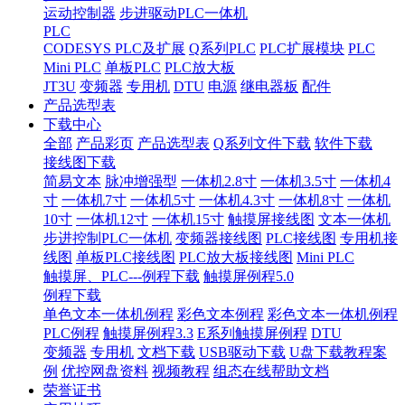
运动控制器
步进驱动PLC一体机
PLC
CODESYS PLC及扩展
Q系列PLC
PLC扩展模块
PLC
Mini PLC
单板PLC
PLC放大板
JT3U
变频器
专用机
DTU
电源
继电器板
配件
产品选型表
下载中心
全部
产品彩页
产品选型表
Q系列文件下载
软件下载
接线图下载
简易文本
脉冲增强型
一体机2.8寸
一体机3.5寸
一体机4
寸
一体机7寸
一体机5寸
一体机4.3寸
一体机8寸
一体机
10寸
一体机12寸
一体机15寸
触摸屏接线图
文本一体机
步进控制PLC一体机
变频器接线图
PLC接线图
专用机接
线图
单板PLC接线图
PLC放大板接线图
Mini PLC
触摸屏、PLC---例程下载
触摸屏例程5.0
例程下载
单色文本一体机例程
彩色文本例程
彩色文本一体机例程
PLC例程
触摸屏例程3.3
E系列触摸屏例程
DTU
变频器
专用机
文档下载
USB驱动下载
U盘下载教程案
例
优控网盘资料
视频教程
组态在线帮助文档
荣誉证书