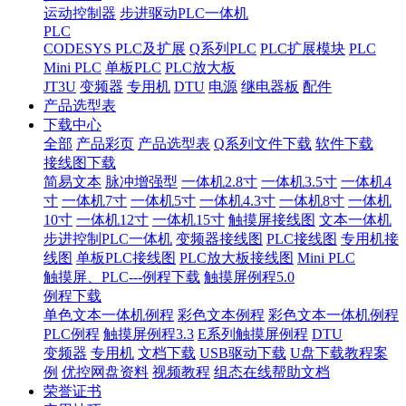
运动控制器
步进驱动PLC一体机
PLC
CODESYS PLC及扩展
Q系列PLC
PLC扩展模块
PLC
Mini PLC
单板PLC
PLC放大板
JT3U
变频器
专用机
DTU
电源
继电器板
配件
产品选型表
下载中心
全部
产品彩页
产品选型表
Q系列文件下载
软件下载
接线图下载
简易文本
脉冲增强型
一体机2.8寸
一体机3.5寸
一体机4
寸
一体机7寸
一体机5寸
一体机4.3寸
一体机8寸
一体机
10寸
一体机12寸
一体机15寸
触摸屏接线图
文本一体机
步进控制PLC一体机
变频器接线图
PLC接线图
专用机接
线图
单板PLC接线图
PLC放大板接线图
Mini PLC
触摸屏、PLC---例程下载
触摸屏例程5.0
例程下载
单色文本一体机例程
彩色文本例程
彩色文本一体机例程
PLC例程
触摸屏例程3.3
E系列触摸屏例程
DTU
变频器
专用机
文档下载
USB驱动下载
U盘下载教程案
例
优控网盘资料
视频教程
组态在线帮助文档
荣誉证书