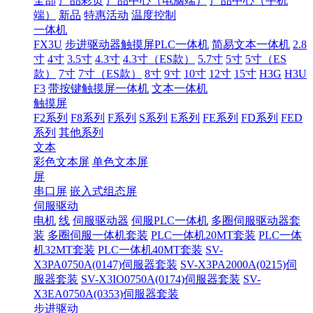
全部
产品彩页
产品中心（电脑端）
产品中心（手机
端）
新品
特惠活动
温度控制
一体机
FX3U
步进驱动器触摸屏PLC一体机
简易文本一体机
2.8
寸
4寸
3.5寸
4.3寸
4.3寸（ES款）
5.7寸
5寸
5寸（ES
款）
7寸
7寸（ES款）
8寸
9寸
10寸
12寸
15寸
H3G
H3U
F3
带按键触摸屏一体机
文本一体机
触摸屏
F2系列
F8系列
F系列
S系列
E系列
FE系列
FD系列
FED
系列
其他系列
文本
彩色文本屏
单色文本屏
屏
串口屏
嵌入式组态屏
伺服驱动
电机
线
伺服驱动器
伺服PLC一体机
多圈伺服驱动器套
装
多圈伺服一体机套装
PLC一体机20MT套装
PLC一体
机32MT套装
PLC一体机40MT套装
SV-
X3PA0750A(0147)伺服器套装
SV-X3PA2000A(0215)伺
服器套装
SV-X3IO0750A(0174)伺服器套装
SV-
X3EA0750A(0353)伺服器套装
步进驱动