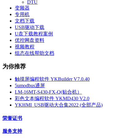
DTU
变频器
专用机
文档下载
USB驱动下载
U盘下载教程案例
优控网盘资料
视频教程
组态在线帮助文档
为你推荐
触摸屏编程软件 YKBuilder V7.0.40
5umodbus通屏
LM-16MT-S430-FX-Q(贴合机）
彩色文本编程软件 YKMD430 V2.0
YKHMI_USB驱动大合集2022 (全部产品)
荣誉证书
服务支持