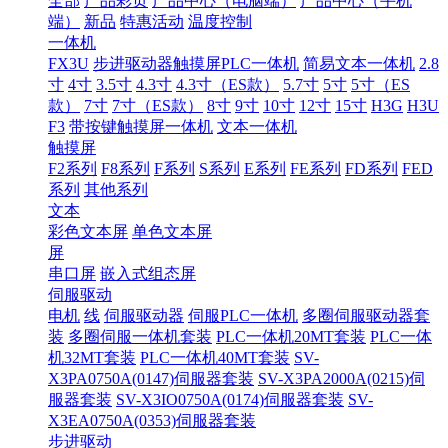
全部
产品彩页
产品中心（电脑端）
产品中心（手机
端）
新品
特惠活动
温度控制
一体机
FX3U
步进驱动器触摸屏PLC一体机
简易文本一体机
2.8
寸
4寸
3.5寸
4.3寸
4.3寸（ES款）
5.7寸
5寸
5寸（ES
款）
7寸
7寸（ES款）
8寸
9寸
10寸
12寸
15寸
H3G
H3U
F3
带按键触摸屏一体机
文本一体机
触摸屏
F2系列
F8系列
F系列
S系列
E系列
FE系列
FD系列
FED
系列
其他系列
文本
彩色文本屏
单色文本屏
屏
串口屏
嵌入式组态屏
伺服驱动
电机
线
伺服驱动器
伺服PLC一体机
多圈伺服驱动器套
装
多圈伺服一体机套装
PLC一体机20MT套装
PLC一体
机32MT套装
PLC一体机40MT套装
SV-
X3PA0750A(0147)伺服器套装
SV-X3PA2000A(0215)伺
服器套装
SV-X3IO0750A(0174)伺服器套装
SV-
X3EA0750A(0353)伺服器套装
步进驱动