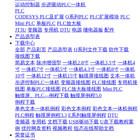
运动控制器
步进驱动PLC一体机
PLC
CODESYS PLC及扩展
Q系列PLC
PLC扩展模块
PLC
Mini PLC
单板PLC
PLC放大板
JT3U
变频器
专用机
DTU
电源
继电器板
配件
产品选型表
下载中心
全部
产品彩页
产品选型表
Q系列文件下载
软件下载
接线图下载
简易文本
脉冲增强型
一体机2.8寸
一体机3.5寸
一体机4
寸
一体机7寸
一体机5寸
一体机4.3寸
一体机8寸
一体机
10寸
一体机12寸
一体机15寸
触摸屏接线图
文本一体机
步进控制PLC一体机
变频器接线图
PLC接线图
专用机接
线图
单板PLC接线图
PLC放大板接线图
Mini PLC
触摸屏、PLC---例程下载
触摸屏例程5.0
例程下载
单色文本一体机例程
彩色文本例程
彩色文本一体机例程
PLC例程
触摸屏例程3.3
E系列触摸屏例程
DTU
变频器
专用机
文档下载
USB驱动下载
U盘下载教程案
例
优控网盘资料
视频教程
组态在线帮助文档
荣誉证书