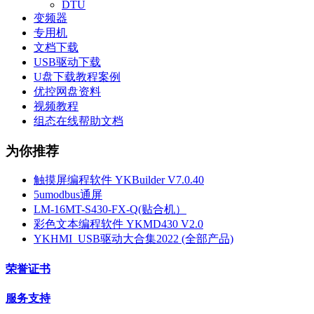
DTU
变频器
专用机
文档下载
USB驱动下载
U盘下载教程案例
优控网盘资料
视频教程
组态在线帮助文档
为你推荐
触摸屏编程软件 YKBuilder V7.0.40
5umodbus通屏
LM-16MT-S430-FX-Q(贴合机）
彩色文本编程软件 YKMD430 V2.0
YKHMI_USB驱动大合集2022 (全部产品)
荣誉证书
服务支持