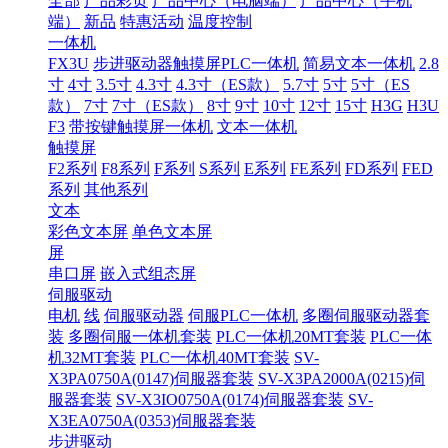
全部
产品彩页
产品中心（电脑端）
产品中心（手机
端）
新品
特惠活动
温度控制
一体机
FX3U
步进驱动器触摸屏PLC一体机
简易文本一体机
2.8
寸
4寸
3.5寸
4.3寸
4.3寸（ES款）
5.7寸
5寸
5寸（ES
款）
7寸
7寸（ES款）
8寸
9寸
10寸
12寸
15寸
H3G
H3U
F3
带按键触摸屏一体机
文本一体机
触摸屏
F2系列
F8系列
F系列
S系列
E系列
FE系列
FD系列
FED
系列
其他系列
文本
彩色文本屏
单色文本屏
屏
串口屏
嵌入式组态屏
伺服驱动
电机
线
伺服驱动器
伺服PLC一体机
多圈伺服驱动器套
装
多圈伺服一体机套装
PLC一体机20MT套装
PLC一体
机32MT套装
PLC一体机40MT套装
SV-
X3PA0750A(0147)伺服器套装
SV-X3PA2000A(0215)伺
服器套装
SV-X3IO0750A(0174)伺服器套装
SV-
X3EA0750A(0353)伺服器套装
步进驱动