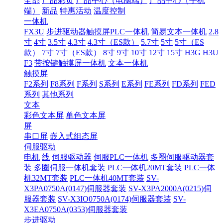
全部
产品彩页
产品中心（电脑端）
产品中心（手机
端）
新品
特惠活动
温度控制
一体机
FX3U
步进驱动器触摸屏PLC一体机
简易文本一体机
2.8
寸
4寸
3.5寸
4.3寸
4.3寸（ES款）
5.7寸
5寸
5寸（ES
款）
7寸
7寸（ES款）
8寸
9寸
10寸
12寸
15寸
H3G
H3U
F3
带按键触摸屏一体机
文本一体机
触摸屏
F2系列
F8系列
F系列
S系列
E系列
FE系列
FD系列
FED
系列
其他系列
文本
彩色文本屏
单色文本屏
屏
串口屏
嵌入式组态屏
伺服驱动
电机
线
伺服驱动器
伺服PLC一体机
多圈伺服驱动器套
装
多圈伺服一体机套装
PLC一体机20MT套装
PLC一体
机32MT套装
PLC一体机40MT套装
SV-
X3PA0750A(0147)伺服器套装
SV-X3PA2000A(0215)伺
服器套装
SV-X3IO0750A(0174)伺服器套装
SV-
X3EA0750A(0353)伺服器套装
步进驱动