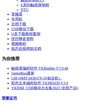
触摸屏例程3.3
E系列触摸屏例程
DTU
变频器
专用机
文档下载
USB驱动下载
U盘下载教程案例
优控网盘资料
视频教程
组态在线帮助文档
为你推荐
触摸屏编程软件 YKBuilder V7.0.40
5umodbus通屏
LM-16MT-S430-FX-Q(贴合机）
彩色文本编程软件 YKMD430 V2.0
YKHMI_USB驱动大合集2022 (全部产品)
荣誉证书