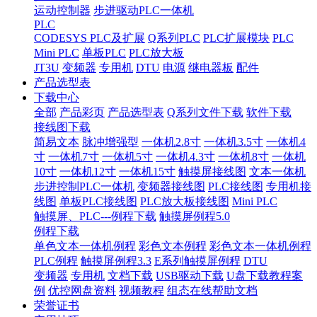
运动控制器
步进驱动PLC一体机
PLC
CODESYS PLC及扩展
Q系列PLC
PLC扩展模块
PLC
Mini PLC
单板PLC
PLC放大板
JT3U
变频器
专用机
DTU
电源
继电器板
配件
产品选型表
下载中心
全部
产品彩页
产品选型表
Q系列文件下载
软件下载
接线图下载
简易文本
脉冲增强型
一体机2.8寸
一体机3.5寸
一体机4
寸
一体机7寸
一体机5寸
一体机4.3寸
一体机8寸
一体机
10寸
一体机12寸
一体机15寸
触摸屏接线图
文本一体机
步进控制PLC一体机
变频器接线图
PLC接线图
专用机接
线图
单板PLC接线图
PLC放大板接线图
Mini PLC
触摸屏、PLC---例程下载
触摸屏例程5.0
例程下载
单色文本一体机例程
彩色文本例程
彩色文本一体机例程
PLC例程
触摸屏例程3.3
E系列触摸屏例程
DTU
变频器
专用机
文档下载
USB驱动下载
U盘下载教程案
例
优控网盘资料
视频教程
组态在线帮助文档
荣誉证书