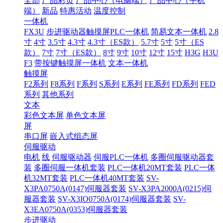
全部
产品彩页
产品中心（电脑端）
产品中心（手机
端）
新品
特惠活动
温度控制
一体机
FX3U
步进驱动器触摸屏PLC一体机
简易文本一体机
2.8
寸
4寸
3.5寸
4.3寸
4.3寸（ES款）
5.7寸
5寸
5寸（ES
款）
7寸
7寸（ES款）
8寸
9寸
10寸
12寸
15寸
H3G
H3U
F3
带按键触摸屏一体机
文本一体机
触摸屏
F2系列
F8系列
F系列
S系列
E系列
FE系列
FD系列
FED
系列
其他系列
文本
彩色文本屏
单色文本屏
屏
串口屏
嵌入式组态屏
伺服驱动
电机
线
伺服驱动器
伺服PLC一体机
多圈伺服驱动器套
装
多圈伺服一体机套装
PLC一体机20MT套装
PLC一体
机32MT套装
PLC一体机40MT套装
SV-
X3PA0750A(0147)伺服器套装
SV-X3PA2000A(0215)伺
服器套装
SV-X3IO0750A(0174)伺服器套装
SV-
X3EA0750A(0353)伺服器套装
步进驱动