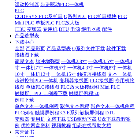
运动控制器
步进驱动PLC一体机
PLC
CODESYS PLC及扩展
Q系列PLC
PLC扩展模块
PLC
Mini PLC
单板PLC
PLC放大板
JT3U
变频器
专用机
DTU
电源
继电器板
配件
产品选型表
下载中心
全部
产品彩页
产品选型表
Q系列文件下载
软件下载
接线图下载
简易文本
脉冲增强型
一体机2.8寸
一体机3.5寸
一体机4
寸
一体机7寸
一体机5寸
一体机4.3寸
一体机8寸
一体机
10寸
一体机12寸
一体机15寸
触摸屏接线图
文本一体机
步进控制PLC一体机
变频器接线图
PLC接线图
专用机接
线图
单板PLC接线图
PLC放大板接线图
Mini PLC
触摸屏、PLC---例程下载
触摸屏例程5.0
例程下载
单色文本一体机例程
彩色文本例程
彩色文本一体机例程
PLC例程
触摸屏例程3.3
E系列触摸屏例程
DTU
变频器
专用机
文档下载
USB驱动下载
U盘下载教程案
例
优控网盘资料
视频教程
组态在线帮助文档
荣誉证书