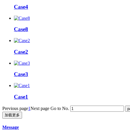
Case4
Case8
Case2
Case3
Case1
Previous page
1
Next page
Go to No.
加载更多
Message