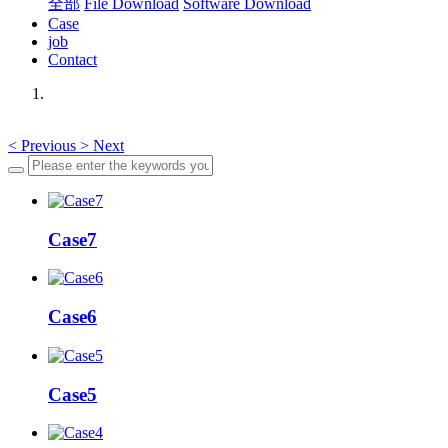
全部
File Download
Software Download
Case
job
Contact
<
Previous
>
Next
Case7
Case6
Case5