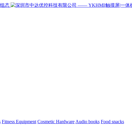
s
Fitness Equipment
Cosmetic Hardware
Audio books
Food snacks