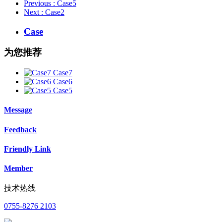
Previous
: Case5
Next
: Case2
Case
为您推荐
Case7
Case6
Case5
Message
Feedback
Friendly Link
Member
技术热线
0755-8276 2103